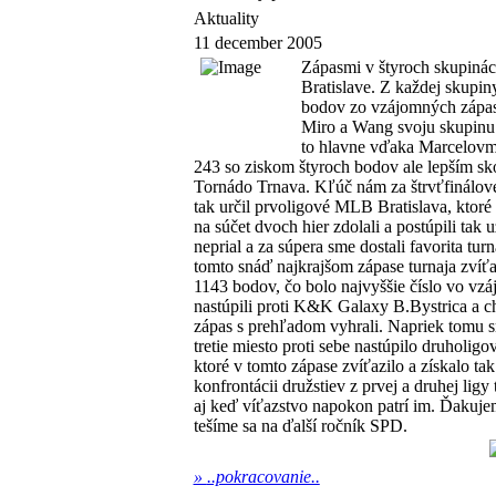
Aktuality
11 december 2005
Zápasmi v štyroch skupinác
Bratislave. Z každej skupin
bodov zo vzájomných zápaso
Miro a Wang svoju skupin
to hlavne vďaka Marcelovm
243 so ziskom štyroch bodov ale lepším sk
Tornádo Trnava. Kľúč nám za štrvťfinálov
tak určil prvoligové MLB Bratislava, ktor
na súčet dvoch hier zdolali a postúpili tak
neprial a za súpera sme dostali favorita tu
tomto snáď najkrajšom zápase turnaja zvíťaz
1143 bodov, čo bolo najvyššie číslo vo vz
nastúpili proti K&K Galaxy B.Bystrica a ch
zápas s prehľadom vyhrali. Napriek tomu 
tretie miesto proti sebe nastúpilo druholig
ktoré v tomto zápase zvíťazilo a získalo ta
konfrontácii družstiev z prvej a druhej lig
aj keď víťazstvo napokon patrí im. Ďakuje
tešíme sa na ďalší ročník SPD.
»
..pokracovanie..