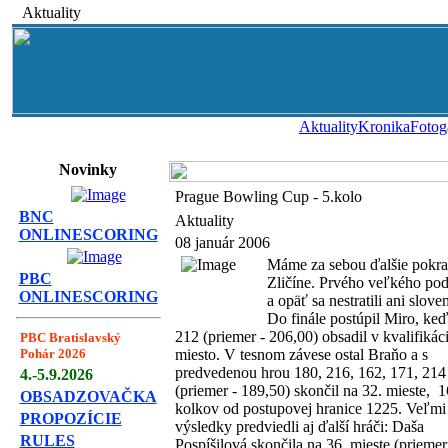
Aktuality
Aktuality
Kronika
Fotog
Novinky
Prague Bowling Cup - 5.kolo
BNC
Aktuality
ONLINESCORING
08 január 2006
Máme za sebou ďalšie pokrač
PBC
Zličíne. Prvého veľkého podu
ONLINESCORING
a opäť sa nestratili ani slov
Do finále postúpil Miro, ke
212 (priemer - 206,00) obsadil v kvalifikáci
PBC Bratislavský
Pohár 2026
miesto. V tesnom závese ostal Braňo a s
predvedenou hrou 180, 216, 162, 171, 214
4.-5.9.2026
(priemer - 189,50) skončil na 32. mieste, 1
OBSADZOVAČKA
kolkov od postupovej hranice 1225. Veľmi
PROPOZÍCIE
výsledky predviedli aj ďalší hráči: Daša
RULES
Pospíšilová skončila na 36. mieste (priemer