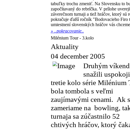
tabuľky trochu zmeniť. Na Slovensku to bud
započítavaný do rebríčka. V prílohe uvere
záverečnom turnaji a tiež hráčov, ktorý sú 
pokračuje ďalší ročník "Bodovacieho Firo 
umiestnení slovenských hráčov vás chceme
»
..pokracovanie..
Milénium Tour - 3.kolo
Aktuality
04 december 2005
Druhým víkend
snažili uspokoj
tretie kolo série Milénium
bola tombola s veľmi
zaujímavými cenami. Ak 
zameriame na bowling, ta
turnaja sa zúčastnilo 52
chtivých hráčov, ktorý čaka