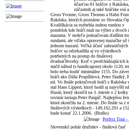
účasťou 81 hráčov z Rakúska,
zúčastnili aj také hráčske
esá 
Gross Yvonne, Gross Thomas a Hahn Fran
Rakúska, ktorých poznáme zo Slovakia Op
Kvalifikácia sa rozbehla nultou rundou v
pondelok kde hráči mali na výber z dvoch
mazania. V nedeľu pokračovala ďalšími tr
rundami, ale vďaka opravenej mazačke už 
jednom mazaní. Veľká účasť zahraničných
hráčov sa odzrkadlila aj vo výsledkoch
potrbených na postup do finálovej
dvadsaťštvorky. Keď v predchádzajúcich k
stačil náhod (s handicapom) okolo 1120, te
bolo treba hodiť minimálne 1155. Do závere
hráči ako Dáša Pospíšilová, Peter Sladký,
ml. Vo finále pokračovali hráči z Rakúska
stal Hans Lippert, ktorý hodil aj najvyšší
Husár, ktorý skončil na 3. mieste o 2 kolk
rovinár turnaja Peter Pargáč. Najlepšou že
ktorá skončila na 2. mieste. Do finále sa z
finálových výsledkoch - 149,162,201 a 152 
bude konať 22.1.2006. (Braňo)
Perfect Tour -
Slovenský pohár družstiev - finálová časť