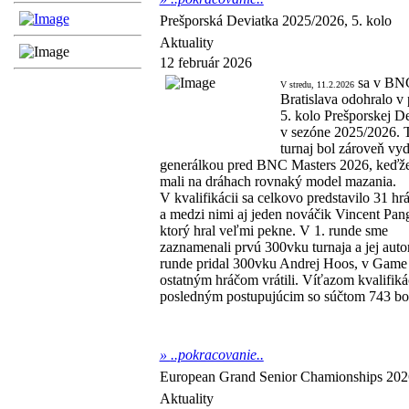
Prešporská Deviatka 2025/2026, 5. kolo
Aktuality
12 február 2026
sa v BN
V stredu, 11.2.2026
Bratislava odohralo v 
5. kolo Prešporskej D
v sezóne 2025/2026. 
turnaj bol zároveň vy
generálkou pred BNC Masters 2026, keďž
mali na dráhach rovnaký model mazania.
V kvalifikácii sa celkovo predstavilo 31 hr
a medzi nimi aj jeden nováčik Vincent Pan
ktorý hral veľmi pekne. V 1. runde sme
zaznamenali prvú 300vku turnaja a jej auto
runde pridal 300vku Andrej Hoos, v Game 3
ostatným hráčom vrátili. Víťazom kvalifiká
posledným postupujúcim so súčtom 743 bo
»
..pokracovanie..
European Grand Senior Chamionships 202
Aktuality