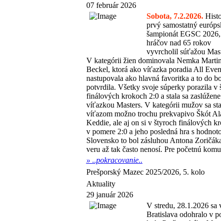
07 február 2026
Sobota, 7.2.2026.
Histo
prvý samostatný európs
šampionát EGSC 2026, 
hráčov nad 65 rokov
vyvrcholil súťažou Mast
V kategórii žien dominovala Nemka Marti
Beckel, ktorá ako víťazka poradia All Even
nastupovala ako hlavná favoritka a to do b
potvrdila. Všetky svoje súperky porazila v 
finálových krokoch 2:0 a stala sa zaslúžene
víťazkou Masters. V kategórii mužov sa sta
víťazom možno trochu prekvapivo Škót Al
Keddie, ale aj on si v štyroch finálových k
v pomere 2:0 a jeho posledná hra s hodnoto
Slovensko to bol zásluhou Antona Zoričák
veru až tak často nenosí. Pre početnú komu
»
..pokracovanie..
Prešporský Mazec 2025/2026, 5. kolo
Aktuality
29 január 2026
V stredu, 28.1.2026 s
Bratislava odohralo v po