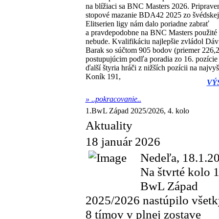
na blížiaci sa BNC Masters 2026. Priprave
stopové mazanie BDA42 2025 zo švédskej
Elitserien ligy nám dalo poriadne zabrať
a pravdepodobne na BNC Masters použité
nebude. Kvalifikáciu najlepšie zvládol Dáv
Barak so súčtom 905 bodov (priemer 226,2
postupujúcim podľa poradia zo 16. pozície 
ďalší štyria hráči z nižších pozícii na najv
Koník 191,
VÝ
»
..pokracovanie..
1.BwL Západ 2025/2026, 4. kolo
Aktuality
18 január 2026
Nedeľa, 18.1.2
Na štvrté kolo 1
BwL Západ
2025/2026 nastúpilo všet
8 tímov v plnej zostave