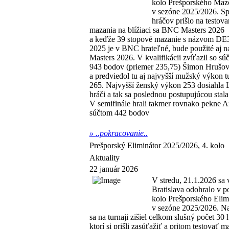
kolo Prešporského Maz
v sezóne 2025/2026. Sp
hráčov prišlo na testova
mazania na blížiaci sa BNC Masters 2026
a keďže 39 stopové mazanie s názvom DE
2025 je v BNC hrateľné, bude použité aj
Masters 2026. V kvalifikácii zvíťazil so sú
943 bodov (priemer 235,75) Šimon Hrušo
a predviedol tu aj najvyšší mužský výkon t
265. Najvyšší ženský výkon 253 dosiahla Le
hráči a tak sa poslednou postupujúcou sta
V semifinále hrali takmer rovnako pekne 
súčtom 442 bodov
»
..pokracovanie..
Prešporský Eliminátor 2025/2026, 4. kolo
Aktuality
22 január 2026
V stredu, 21.1.2026 s
Bratislava odohralo v po
kolo Prešporského Elim
v sezóne 2025/2026. N
sa na turnaji zišiel celkom slušný počet 30 
ktorí si prišli zasúťažiť a pritom testovať m