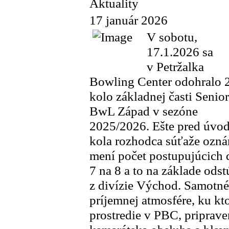
Aktuality
17 január 2026
V sobotu,
17.1.2026 sa
v Petržalka
Bowling Center odohralo 2
kolo základnej časti Senior
BwL Západ v sezóne
2025/2026. Ešte pred úvo
kola rozhodca súťaže ozná
mení počet postupujúcich dr
7 na 8 a to na základe ods
z divízie Východ. Samotné
príjemnej atmosfére, ku kt
prostredie v PBC, priprave