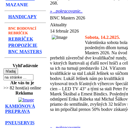
268.
MAZANIE
»
..pokracovanie..
HANDICAPY
BNC Masters 2026
Aktuality
BNC BODOVACÍ
14 február 2026
REBRÍČEK
Sobota, 14.2.2025.
REBRÍČEK
Valentínska sobota bola
PROPOZÍCIE
posledným dňom turna
BNC MASTERS
Masters 2026. Na úvod
prebehli záverečné dve kvalifikačné rundy,
v ktorých štartovali aj ďalší noví hráči a ce
Vyhľadávnie
sa ich na turnaji predstavilo 124. Víťazom
kvalifikácie sa stal Lukáš Jelínek so súčto
bodov. Lukáš Jelínek nám po kvalifikácii
Ale vás tu je
vylosoval troch šťastných výhercov špeciá
>> 82 host(ia) online
cien – LED TV 43“ a tými sa stali Peter Fe
Reklama
Marek Škrábal a Ernest Bindics. Posledným 
odstúpení Erika Rábeka stal Michal Šálko
priamo do semifinále, zvyšných 32 hráčov sa
KAMIÓNOVÁ
sa im pripočítal prenos 50% bodov získanýc
PREPRAVA
PNEUSERVIS
»
..pokracovanie..