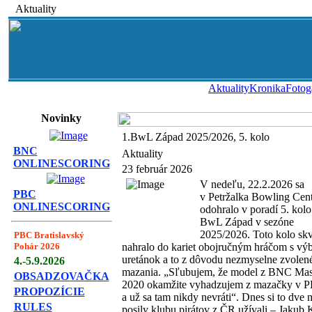
Aktuality
Aktuality
Kronika
Fotog
Novinky
1.BwL Západ 2025/2026, 5. kolo
BNC
Aktuality
ONLINESCORING
23 február 2026
V nedeľu, 22.2.2026 sa
PBC
v Petržalka Bowling Cen
ONLINESCORING
odohralo v poradí 5. kolo
BwL Západ v sezóne
2025/2026. Toto kolo skv
PBC Bratislavský
Pohár 2026
nahralo do kariet obojručným hráčom s vý
uretánok a to z dôvodu nezmyselne zvolen
4.-5.9.2026
mazania. „Sľubujem, že model z BNC Mas
OBSADZOVAČKA
2020 okamžite vyhadzujem z mazačky v 
PROPOZÍCIE
a už sa tam nikdy nevráti“. Dnes si to dve 
RULES
posily klubu pirátov z ČR užívali – Jakub 