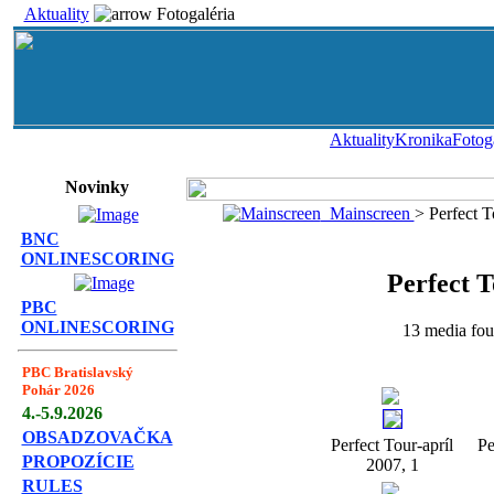
Aktuality
Fotogaléria
Aktuality
Kronika
Fotog
Novinky
Mainscreen
> Perfect 
BNC
ONLINESCORING
Perfect T
PBC
ONLINESCORING
13 media foun
PBC Bratislavský
Pohár 2026
4.-5.9.2026
OBSADZOVAČKA
Perfect Tour-apríl
Pe
PROPOZÍCIE
2007, 1
RULES