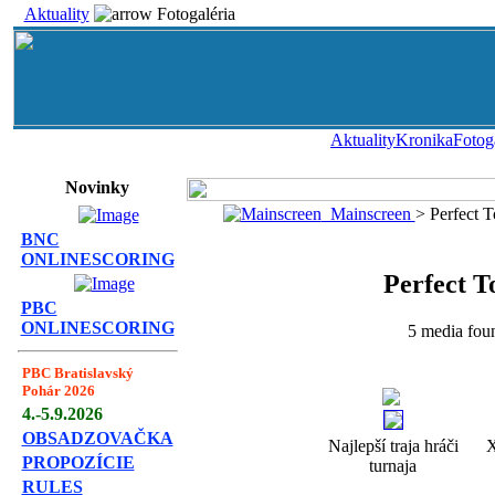
Aktuality
Fotogaléria
Aktuality
Kronika
Fotog
Novinky
Mainscreen
> Perfect T
BNC
ONLINESCORING
Perfect T
PBC
ONLINESCORING
5 media foun
PBC Bratislavský
Pohár 2026
4.-5.9.2026
OBSADZOVAČKA
Najlepší traja hráči
X
PROPOZÍCIE
turnaja
RULES