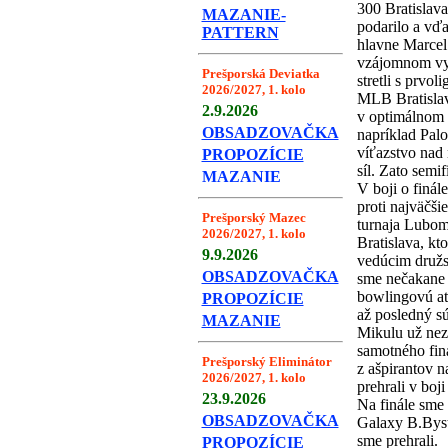
300 Bratislava
MAZANIE-
podarilo a vď
PATTERN
hlavne Marcel
vzájomnom vy
Prešporská Deviatka
stretli s prvo
2026/2027, 1. kolo
MLB Bratislav
2.9.2026
v optimálnom z
OBSADZOVAČKA
napríklad Palo
víťazstvo nad
PROPOZÍCIE
síl. Zato semif
MAZANIE
V boji o finál
proti najväčši
Prešporský Mazec
turnaja Lubomi
2026/2027, 1. kolo
Bratislava, kto
9.9.2026
vedúcim družst
OBSADZOVAČKA
sme nečakane 
bowlingovú at
PROPOZÍCIE
až posledný s
MAZANIE
Mikulu už nez
samotného fin
Prešporský Eliminátor
z ašpirantov n
2026/2027, 1. kolo
prehrali v boj
23.9.2026
Na finále sme
OBSADZOVAČKA
Galaxy B.Byst
sme prehrali.
PROPOZÍCIE