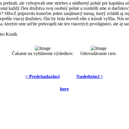
a prehrali, ale vybojovali sme striebro a nádherný pohár pre kapitána n
tal každý člen družstva svoj osobný pohár a rozdelili sme si darčekov
? SBwZ pripravilo konečne jeden zaujímavý turnaj, ktorý zvládli aj or
eprišlo viacej družstiev, čím by bola úroveň ešte o kúsok vyššia. Nás te
ja, ktorým sme určite prekvapili nie len viacerých prvoligistov, ale aj sa
iro Koník
Čakanie na vyhlásenie výsledkov.
Odovzdávanie cien.
< Predchadzajuci
Nasledujuci >
hore