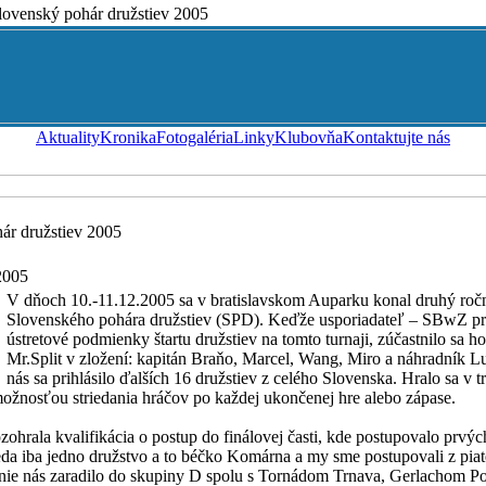
ovenský pohár družstiev 2005
Aktuality
Kronika
Fotogaléria
Linky
Klubovňa
Kontaktujte nás
ár družstiev 2005
2005
V dňoch 10.-11.12.2005 sa v bratislavskom Auparku konal druhý roč
Slovenského pohára družstiev (SPD). Keďže usporiadateľ – SBwZ pri
ústretové podmienky štartu družstiev na tomto turnaji, zúčastnilo sa ho
Mr.Split v zložení: kapitán Braňo, Marcel, Wang, Miro a náhradník 
nás sa prihlásilo ďalších 16 družstiev z celého Slovenska. Hralo sa v t
možnosťou striedania hráčov po každej ukončenej hre alebo zápase.
zohrala kvalifikácia o postup do finálovej časti, kde postupovalo prvýc
da iba jedno družstvo a to béčko Komárna a my sme postupovali z piate
nie nás zaradilo do skupiny D spolu s Tornádom Trnava, Gerlachom 