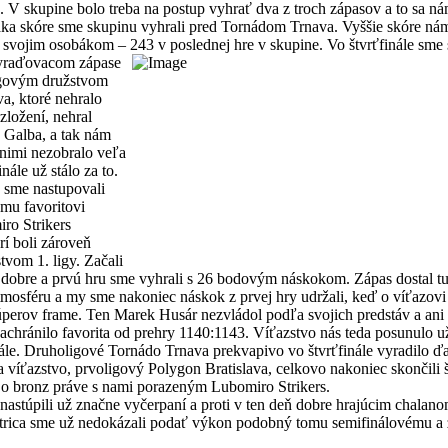
. V skupine bolo treba na postup vyhrať dva z troch zápasov a to sa n
aka skóre sme skupinu vyhrali pred Tornádom Trnava. Vyššie skóre ná
 svojim osobákom – 243 v poslednej hre v skupine.
Vo štvrťfinále sme 
raďovacom zápase
ligovým družstvom
a, ktoré nehralo
ložení, nehral
 Galba, a tak nám
 nimi nezobralo veľa
inále už stálo za to.
e sme nastupovali
emu favoritovi
ro Strikers
rí boli zároveň
vom 1. ligy. Začali
dobre a prvú hru sme vyhrali s 26 bodovým náskokom. Zápas dostal t
mosféru a my sme nakoniec náskok z prvej hry udržali, keď o víťazovi
úperov frame. Ten Marek Husár nezvládol podľa svojich predstáv a ani
achránilo favorita od prehry 1140:1143. Víťazstvo nás teda posunulo u
ále. Druholigové Tornádo Trnava prekvapivo vo štvrťfinále vyradilo ďa
a víťazstvo, prvoligový Polygon Bratislava, celkovo nakoniec skončili š
i o bronz práve s nami porazeným Lubomiro Strikers.
 nastúpili už značne vyčerpaní a proti v ten deň dobre hrajúcim chala
rica sme už nedokázali podať výkon podobný tomu semifinálovému a z