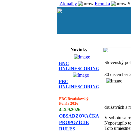
Aktuality
Kronika
Sl
Novinky
Slovenský poh
BNC
ONLINESCORING
30 december 
PBC
ONLINESCORING
PBC Bratislavský
Pohár 2026
družstvách s 
4.-5.9.2026
OBSADZOVAČKA
V sobotu sa ro
PROPOZÍCIE
Nepostúpilo te
Toto umiestne
RULES