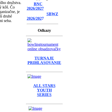
ášho družstva.
BNC
ý kôš. Čo
2026/2027
ganizačne, je
SBWZ
ší druhé
2026/202
7
mi seba.
Odkazy
TURNAJE
PRIHLASOVANIE
ALL STARS
YOUTH
SERIES