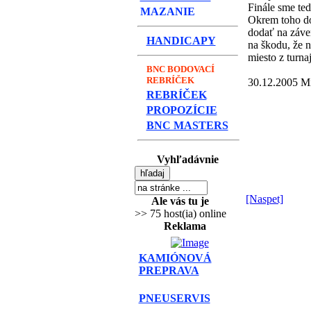
Finále sme ted
MAZANIE
Okrem toho dos
dodať na záver
HANDICAPY
na škodu, že n
miesto z turna
BNC BODOVACÍ
REBRÍČEK
30.12.2005 M
REBRÍČEK
PROPOZÍCIE
BNC MASTERS
Vyhľadávnie
[Naspet]
Ale vás tu je
>> 75 host(ia) online
Reklama
KAMIÓNOVÁ
PREPRAVA
PNEUSERVIS