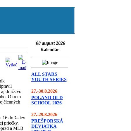
08 august 2026
Kalendár
ALL STARS
YOUTH SERIES
ník
pravil
27.-30.8.2026
 aj družstvo
Lubo. Okrem
POLAND OLD
rojčlenných
SCHOOL
2026
27.-29.8.2026
h 16 družstiev.
PREŠPORSKÁ
j priečky.
DEVIATKA
Poprad a MLB