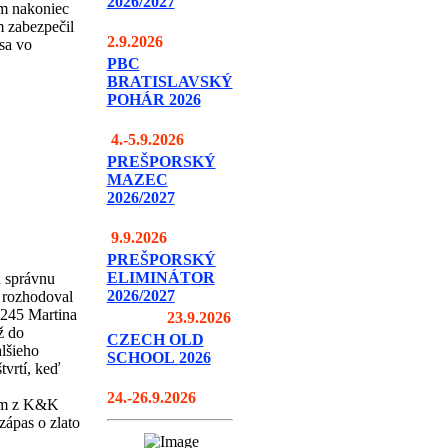
2026/2027
ám nakoniec
m zabezpečil
2.9.2026
sa vo
PBC
BRATISLAVSKÝ
POHÁR 2026
4.-5.9.2026
PREŠPORSKÝ
MAZEC
2026/2027
9.9.2026
PREŠPORSKÝ
ELIMINÁTOR
u správnu
2026/2027
 rozhodoval
 245 Martina
23.9.2026
ž do
CZECH OLD
lšieho
SCHOOL
2026
tvrtí, keď
24.-26.9.2026
nom z K&K
ápas o zlato