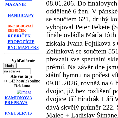
08.01.206. Do finálových
MAZANIE
odděleně 6 žen. V pánské 
HANDICAPY
se součtem 621, druhý kon
vybojoval Peter Fekete (
BNC BODOVACÍ
REBRÍČEK
finále ovládla
Mária Tóth
REBRÍČEK
PROPOZÍCIE
získala Ivana Fojtíková s 
BNC MASTERS
Zelinková se součtem 551.
převzali své speciální skl
Vyhľadávnie
prémií. Na závěr dne jsm
státní hymnu na počest ví
Ale vás tu je
>> 143 host(ia) online
09.01.2026, rovněž na 6 h
Reklama
dvojic, již bez rozlišení p
dvojice
KAMIÓNOVÁ
Jiří Hindrák + Jiří 
PREPRAVA
dává skvělý průměr 222. S
PNEUSERVIS
Malec + Ladislav Šimánek