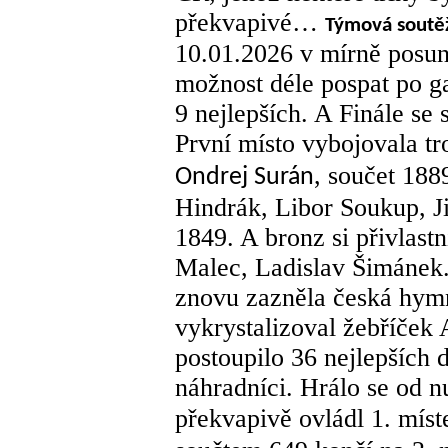
překvapivé…
Týmová soutě
10.01.2026 v mírně posun
možnost déle pospat po ga
9 nejlepších. A Finále se s
První místo vybojovala tr
, součet 188
Ondrej Surán
Hindrák, Libor Soukup, Ji
1849. A bronz si přivlast
Malec, Ladislav Šimánek.
znovu zazněla česká hymn
vykrystalizoval žebříček 
postoupilo 36 nejlepších 
náhradníci. Hrálo se od n
překvapivě ovládl 1. mís