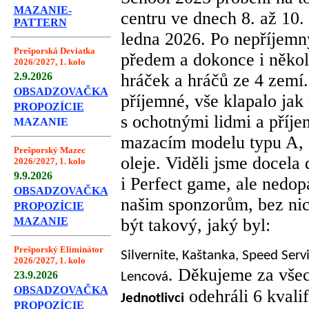
MAZANIE-
centru ve dnech 8. až 10.
PATTERN
ledna 2026. Po nepříjemn
Prešporská Deviatka
předem a dokonce i někol
2026/2027, 1. kolo
2.9.2026
hráček a hráčů ze 4 zemí.
OBSADZOVAČKA
příjemné, vše klapalo jak
PROPOZÍCIE
s ochotnými lidmi a příje
MAZANIE
mazacím modelu typu A, 
Prešporský Mazec
oleje. Viděli jsme docela
2026/2027, 1. kolo
9.9.2026
i Perfect game, ale nedo
OBSADZOVAČKA
našim sponzorům, bez ni
PROPOZÍCIE
MAZANIE
být takový, jaký byl:
Prešporský Eliminátor
Silvernite, Kaštanka, Speed Servi
2026/2027, 1. kolo
. Děkujeme za všec
23.9.2026
Lencová
OBSADZOVAČKA
odehráli 6 kvalif
Jednotlivci
PROPOZÍCIE