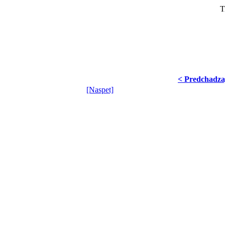
T
< Predchadza
[Naspet]