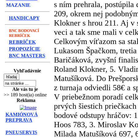
s ním prehrala, postúpila
MAZANIE
209, okrem nej podobným
HANDICAPY
Klokner s hrou 211. Aj v 
veci a tak sme mali v cel
BNC BODOVACÍ
REBRÍČEK
Celkovým víťazom sa stal
REBRÍČEK
PROPOZÍCIE
Lukasom Špačkom, tretia 
BNC MASTERS
Baričáková, zvyšní finalis
Roland Klokner, 5. Vladi
Vyhľadávnie
Matušíková. Do Prešpor
z turnaja odviedli 58€ a 
Ale vás tu je
>> 189 host(ia) online
V priebežnom poradí cel
Reklama
prvých šiestich priečkach
bodové odstupy hráčov: 1
KAMIÓNOVÁ
PREPRAVA
Hoos 783, 3. Miroslav Ko
Milada Matušíková 697, 6
PNEUSERVIS