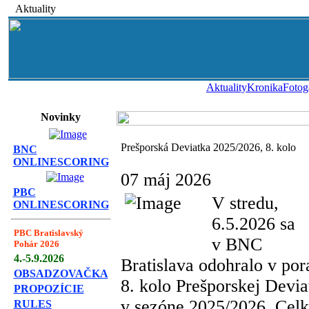
Aktuality
Aktuality
Kronika
Fotog
Novinky
Prešporská Deviatka 2025/2026, 8. kolo
BNC
ONLINESCORING
07 máj 2026
PBC
V stredu,
ONLINESCORING
6.5.2026 sa
PBC Bratislavský
v BNC
Pohár 2026
4.-5.9.2026
Bratislava odohralo v por
OBSADZOVAČKA
8. kolo Prešporskej Devia
PROPOZÍCIE
v sezóne 2025/2026. Cel
RULES