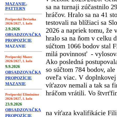
MAZANIE-
sa na turnaji zúčastnilo 2
PATTERN
hráčov. Hralo sa na 41 s
Prešporská Deviatka
testovali na blížiaci sa 
2026/2027, 1. kolo
2.9.2026
2026 a napriek tomu, že v
OBSADZOVAČKA
hralo sa na ňom v celku d
PROPOZÍCIE
súčtom 1066 bodov stal Fi
MAZANIE
milá povinnosť
- vylosov
Prešporský Mazec
Ako posledná postupovala
2026/2027, 1. kolo
9.9.2026
so súčtom 784 bodov, ale
OBSADZOVAČKA
oveľa viac. V doplnkovej
PROPOZÍCIE
MAZANIE
víťazov nemali a tak sa 
hráčom vrátili. Vo štvrťf
Prešporský Eliminátor
2026/2027, 1. kolo
23.9.2026
OBSADZOVAČKA
na víťaza kvalifikácie Fi
PROPOZÍCIE