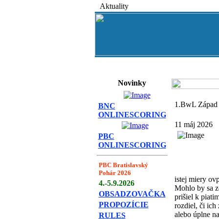
Aktuality
Novinky
1.BwL Západ 
BNC
ONLINESCORING
11 máj 2026
PBC
ONLINESCORING
PBC Bratislavský
Pohár 2026
istej miery ov
4.-5.9.2026
Mohlo by sa z
OBSADZOVAČKA
prišiel k piat
PROPOZÍCIE
rozdiel, či ich
alebo úplne n
RULES