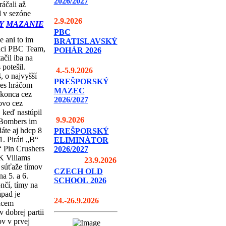
2026/2027
áčali až
d v sezóne
2.9.2026
Y
MAZANIE
PBC
 ani to im
BRATISLAVSKÝ
máci PBC Team,
POHÁR 2026
ačil iba na
potešil.
4.-5.9.2026
 o najvyšší
PREŠPORSKÝ
nes hráčom
MAZEC
okonca cez
2026/2027
ovo cez
 keď nastúpil
9.9.2026
d Bombers im
áte aj hdcp 8
PREŠPORSKÝ
. Piráti „B“
ELIMINÁTOR
 Pin Crushers
2026/2027
K Viliams
23.9.2026
 súťaže tímov
CZECH OLD
na 5. a 6.
SCHOOL
2026
nčí, tímy na
pad je
24.-26.9.2026
hcem
dobrej partii
ov v prvej