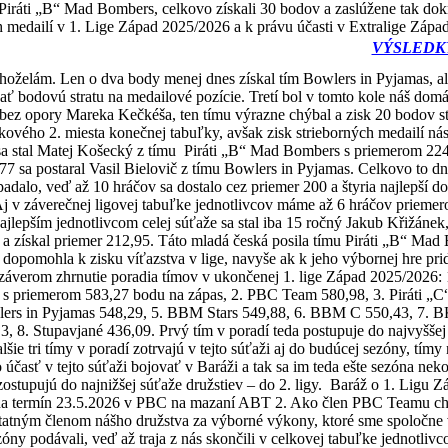
Piráti „B“ Mad Bombers, celkovo získali 30 bodov a zaslúžene tak dokr
h medailí v 1. Lige Západ 2025/2026 a k právu účasti v Extralige Zápa
VÝSLEDK
hoželám. Len o dva body menej dnes získal tím Bowlers in Pyjamas, ale
nať bodovú stratu na medailové pozície. Tretí bol v tomto kole náš do
 bez opory Mareka Kečkéša, ten tímu výrazne chýbal a zisk 20 bodov st
kového 2. miesta konečnej tabuľky, avšak zisk strieborných medailí nás 
a stal Matej Košecký z tímu
Piráti „B“ Mad Bombers s priemerom 224,
77 sa postaral Vasil Bielovič z tímu Bowlers in Pyjamas. Celkovo to d
dalo, veď až 10 hráčov sa dostalo cez priemer 200 a štyria najlepší d
Aj v záverečnej ligovej tabuľke jednotlivcov máme až 6 hráčov priemer
ajlepším jednotlivcom celej súťaže sa stal iba 15 ročný Jakub Křižánek,
 a získal priemer 212,95. Táto mladá česká posila tímu Piráti „B“ Ma
dopomohla k zisku víťazstva v lige, navyše ak k jeho výbornej hre prid
záverom zhrnutie poradia tímov v ukončenej 1. lige Západ 2025/2026: 1
 priemerom 583,27 bodu na zápas, 2. PBC Team 580,98, 3. Piráti „C“
lers in Pyjamas 548,29, 5. BBM Stars 549,88, 6. BBM C 550,43, 7. B
, 8. Stupavjané 436,09. Prvý tím v poradí teda postupuje do najvyššej
lšie tri tímy v poradí zotrvajú v tejto súťaži aj do budúcej sezóny, tímy 
 účasť v tejto súťaži bojovať v Baráži a tak sa im teda ešte sezóna neko
 zostupujú do najnižšej súťaže družstiev – do 2. ligy.
Baráž o 1. Ligu Zá
na termín 23.5.2026 v PBC na mazaní ABT 2. Ako člen PBC Teamu c
atným členom nášho družstva za výborné výkony, ktoré sme spoločne v 
zóny podávali, veď až traja z nás skončili v celkovej tabuľke jednotlivc