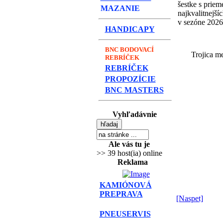
šestke s prie
MAZANIE
najkvalitnejší
v sezóne 2026
HANDICAPY
BNC BODOVACÍ
Trojica m
REBRÍČEK
REBRÍČEK
PROPOZÍCIE
BNC MASTERS
Vyhľadávnie
Ale vás tu je
>> 39 host(ia) online
Reklama
KAMIÓNOVÁ
PREPRAVA
[Naspet]
PNEUSERVIS