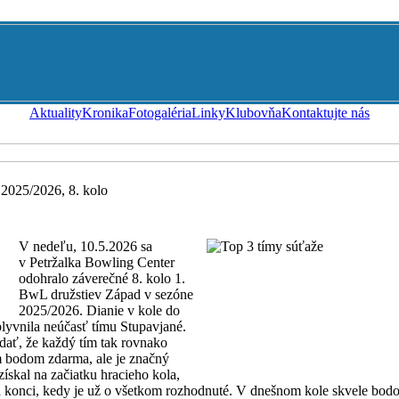
Aktuality
Kronika
Fotogaléria
Linky
Klubovňa
Kontaktujte nás
2025/2026, 8. kolo
V nedeľu, 10.5.2026 sa
v Petržalka Bowling Center
odohralo záverečné 8. kolo 1.
BwL družstiev Západ v sezóne
2025/2026. Dianie v kole do
plyvnila neúčasť tímu Stupavjané.
dať, že každý tím tak rovnako
im bodom zdarma, ale je značný
 získal na začiatku hracieho kola,
a konci, kedy je už o všetkom rozhodnuté. V dnešnom kole skvele bodov