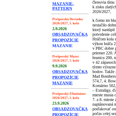
členovia tímu 
MAZANIE-
k zisku zlatýc
PATTERN
2026/2027,
Prešporská Deviatka
k čomu im bla
2026/2027, 1. kolo
nestačilo doh
2.9.2026
ktorý nastúpil
OBSADZOVAČKA
potvrdenie cel
Hráčom kola s
PROPOZÍCIE
výkon hráča 2
MAZANIE
v PBC dobre pa
priemer 220. 
Prešporský Mazec
hranicu 200, n
2026/2027, 1. kolo
v 42 zápasoch
9.9.2026
týmto výrazne 
OBSADZOVAČKA
bodov. Takže 
Mad Bombers s
PROPOZÍCIE
574,7, 4. Bow
MAZANIE
Komárno 502,3
– Extraligy, ďa
Prešporský Eliminátor
mieste musia o
2026/2027, 1. kolo
7. a 8. mieste
23.9.2026
naplánovaná 
OBSADZOVAČKA
poďakovať ost
počas celej se
PROPOZÍCIE