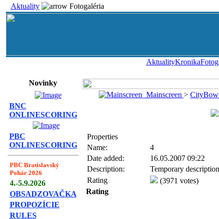
Aktuality
Fotogaléria
Aktuality
Kronika
Fotog
Novinky
Mainscreen
>
CityBow
BNC
ONLINESCORING
PBC
Properties
ONLINESCORING
Name:
4
Date added:
16.05.2007 09:22
PBC Bratislavský
Description:
Temporary description,
Pohár 2026
Rating
(3971 votes)
4.-5.9.2026
Rating
OBSADZOVAČKA
PROPOZÍCIE
RULES