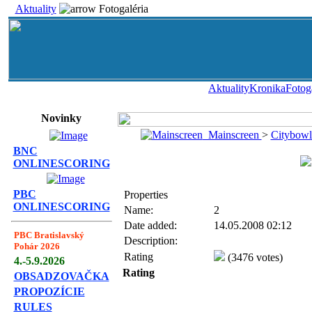
Aktuality
Fotogaléria
Aktuality
Kronika
Fotog
Novinky
Mainscreen
>
Citybowl
BNC
ONLINESCORING
PBC
Properties
ONLINESCORING
Name:
2
Date added:
14.05.2008 02:12
PBC Bratislavský
Description:
Pohár 2026
Rating
(3476 votes)
4.-5.9.2026
Rating
OBSADZOVAČKA
PROPOZÍCIE
RULES