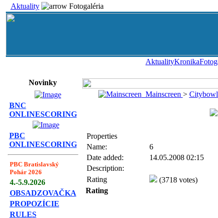
Aktuality
Fotogaléria
Aktuality
Kronika
Fotog
Novinky
Mainscreen
>
Citybowl
BNC
ONLINESCORING
PBC
Properties
ONLINESCORING
Name:
6
Date added:
14.05.2008 02:15
PBC Bratislavský
Description:
Pohár 2026
Rating
(3718 votes)
4.-5.9.2026
Rating
OBSADZOVAČKA
PROPOZÍCIE
RULES